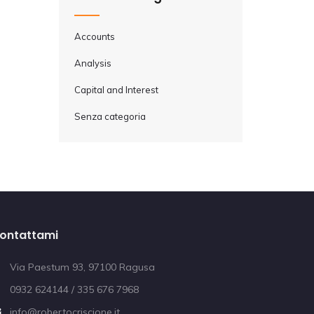
Accounts
Analysis
Capital and Interest
Senza categoria
ontattami
Via Paestum 93, 97100 Ragusa
0932 624144 / 335 676 7968
info@robertocriscione.it