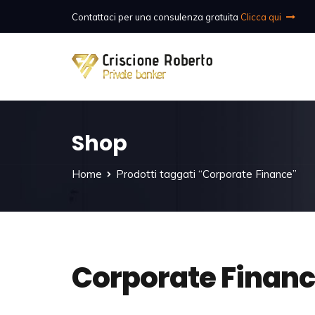
Contattaci per una consulenza gratuita
Clicca qui
Shop
Home
Prodotti taggati “Corporate Finance”
Corporate Finan